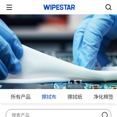
所有产品
擦拭布
擦拭纸
净化棉签