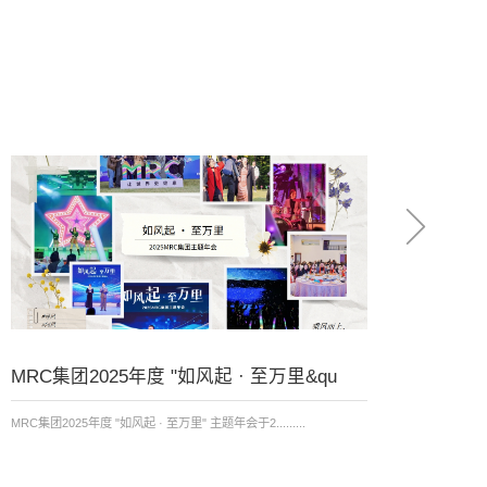
MRC集团2025年度 "如风起 · 至万里&qu
圣诞 
日会
MRC集团2025年度 "如风起 · 至万里" 主题年会于2.........
浪漫温
的季节里，