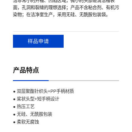
洁非常小的开槽、凹陷区域，微小的头部是清洁槽表
面，孔洞和裂缝的理想选择；产品不含粘合剂、有机污
染物；在洁净室生产，采用无硅、无酰胺包装袋。
样品申请
产品特点
● 双层聚酯针织头+PP手柄材质
● 桨状头型+短手柄设计
● 热压工艺
● 无硅、无酰胺包装
● 柔软无腐蚀