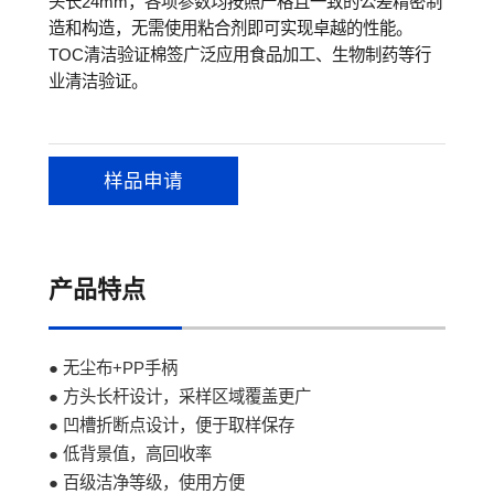
头长24mm，各项参数均按照严格且一致的公差精密制
造和构造，无需使用粘合剂即可实现卓越的性能。
TOC清洁验证棉签广泛应用食品加工、生物制药等行
业清洁验证。
样品申请
产品特点
● 无尘布+PP手柄
● 方头长杆设计，采样区域覆盖更广
● 凹槽折断点设计，便于取样保存
● 低背景值，高回收率
● 百级洁净等级，使用方便