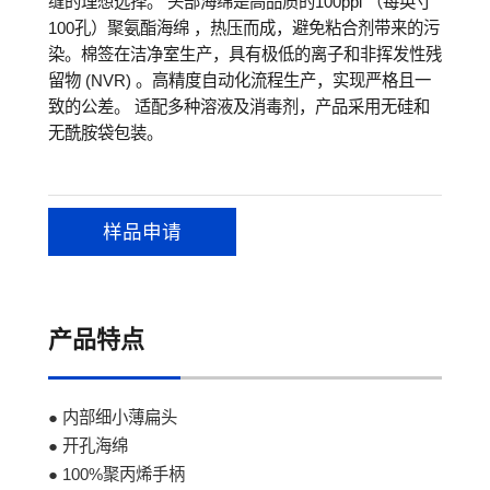
缝的理想选择。 头部海绵是高品质的100ppi （每英寸
100孔）聚氨酯海绵 ，热压而成，避免粘合剂带来的污
染。棉签在洁净室生产，具有极低的离子和非挥发性残
留物 (NVR) 。高精度自动化流程生产，实现严格且一
致的公差。 适配多种溶液及消毒剂，产品采用无硅和
无酰胺袋包装。
样品申请
产品特点
● 内部细小薄扁头
● 开孔海绵
● 100%聚丙烯手柄