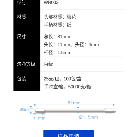
型号
WB003
材质
头部材质：棉花
手柄材质：纸
尺寸
总长：81mm
头长：11mm、头径：3mm
杆径：1.5mm
洁净等级
百级
包装
25支/包，100包/盒
手20盒/箱，50000支/箱
样品申请