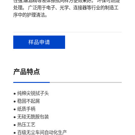
性强,蘸酒精等液体擦拭同样方便效果好。 环保可燃烧
处理。 广泛用于电子、光学、连接器等行业的制造工
序中的护理清洁。
样品申请
产品特点
● 纯棉尖锐拭子头
● 稳固不起屑
● 纸质手柄
● 无硅无酰胺包装
● 热压工艺
● 百级无尘车间自动化生产