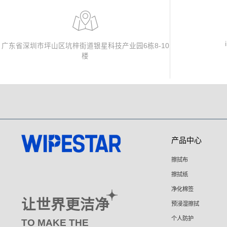
广东省深圳市坪山区坑梓街道银星科技产业园6栋8-10
楼
产品中心
擦拭布
擦拭纸
净化棉签
让世界更洁净
预浸湿擦拭
个人防护
TO MAKE THE