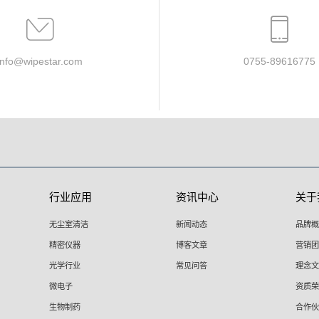
info@wipestar.com
0755-89616775
行业应用
资讯中心
关于
无尘室清洁
新闻动态
品牌概
精密仪器
博客文章
营销团
光学行业
常见问答
理念文
微电子
资质荣
生物制药
合作伙