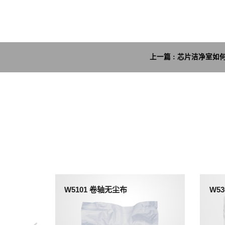
上一篇 : 芯片洁净室如
W5101 卷轴无尘布
W5