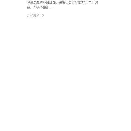
浪漫温馨的圣诞灯饰，缓缓点亮了MRC的十二月时
光。在这个特别......
了解更多