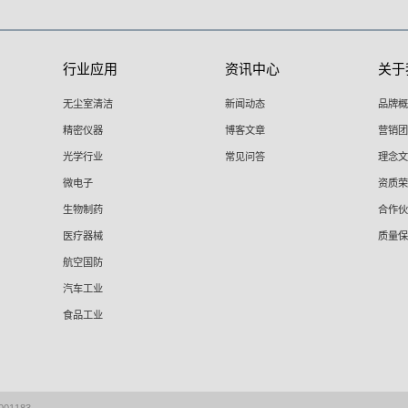
行业应用
资讯中心
关于
无尘室清洁
新闻动态
品牌概
精密仪器
博客文章
营销团
光学行业
常见问答
理念文
微电子
资质荣
生物制药
合作伙
医疗器械
质量保
航空国防
汽车工业
食品工业
实验室
印刷
01183