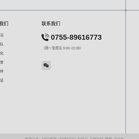
我们
联系我们
况
0755-89616773
队
（周一至周五 9:00~22:00）
化
誉
伴
证
集团业务：
MRC集团
WIPESTAR
科林卫
采样耗材
野狮
洁比兔