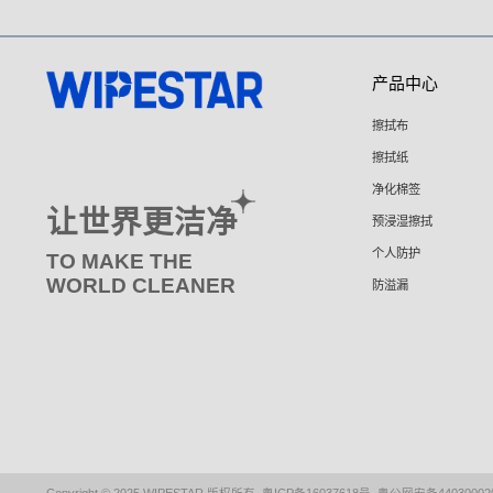
产品中心
擦拭布
擦拭纸
净化棉签
让世界更洁净
预浸湿擦拭
个人防护
TO MAKE THE
WORLD CLEANER
防溢漏
Copyright ©️ 2025 WIPESTAR 版权所有
粤ICP备16037618号
粤公网安备440300020