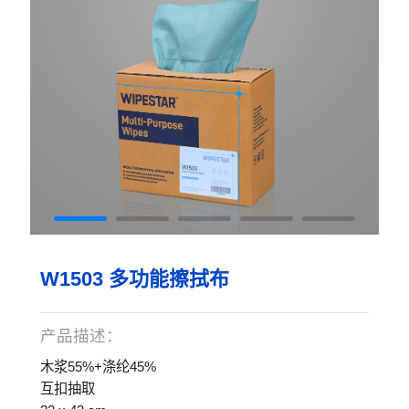
W1503 多功能擦拭布
产品描述：
木浆55%+涤纶45%
互扣抽取