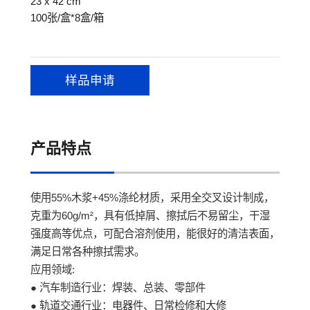
23 x 42 cm
100张/盒*8盒/箱
样品申请
产品特点
使用55%木浆+45%涤纶材质，采用全交叉设计制成，
克重为60g/m²，具有低掉屑、擦拭后不易留尘，干湿
强度高等优点，可配合溶剂使用，能很好的清洁表面，
满足日常各种擦拭需求。
应用领域:
● 汽车制造行业：焊装、总装、零部件
● 轨道交通行业：电器件、日常检修和大修