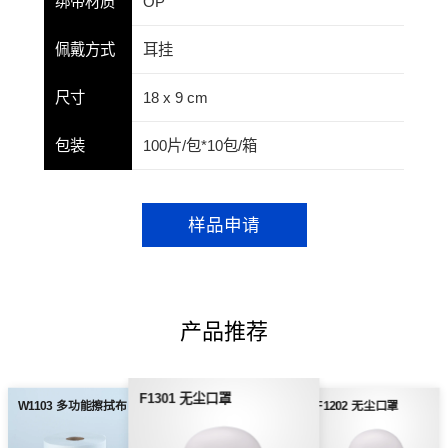
绑带材质
OP
佩戴方式
耳挂
尺寸
18 x 9 cm
包装
100片/包*10包/箱
样品申请
产品推荐
F1301 无尘口罩
W1103 多功能擦拭布
F1202 无尘口罩