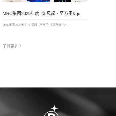
MRC集团2025年度 "如风起 · 至万里&qu
圣诞 
日会
MRC集团2025年度 "如风起 · 至万里" 主题年会于2.........
浪漫温
的季节里，
了解更多
了解