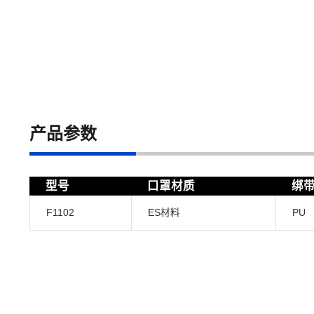
产品参数
型号
口罩材质
绑
F1102
ES材料
PU