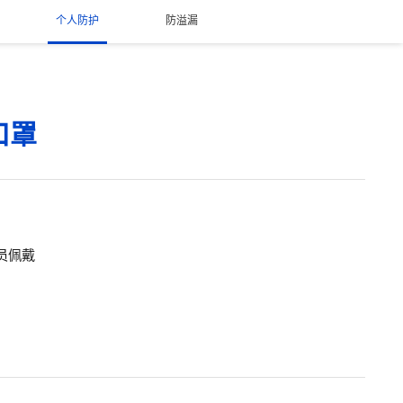
个人防护
防溢漏
口罩
员佩戴