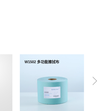
W1502 多功能擦拭布
W1302