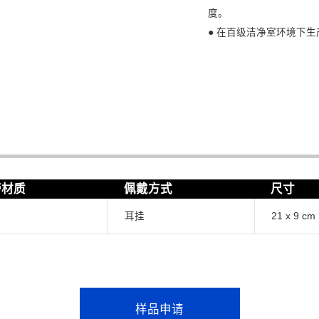
度。
● 在百级洁净室环境下
带材质
佩戴方式
尺寸
耳挂
21 x 9 cm
样品申请