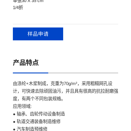
单张30 X 35 cm
1/4折
样品申请
产品特点
由涤纶+木浆制成，克重为70g/m²，采用粗糙网孔设
计，可快速去除顽固油污，并且具有很高的抗拉耐磨强
度，有两个不同包装规格。
应用领域:
● 轴承、齿轮传动设备制造
● 轨道交通装备制造维修
● 汽车制造预维修