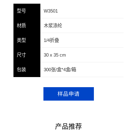
型号
W3501
材质
木浆涤纶
类型
1/4折叠
尺寸
30 x 35 cm
包装
300张/盒*4盒/箱
样品申请
产品推荐