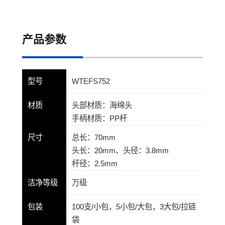
产品参数
型号
WTEFS752
材质
头部材质：海绵头
手柄材质：PP杆
尺寸
总长：70mm
头长：20mm、头径：3.8mm
杆径：2.5mm
洁净等级
万级
包装
100支/小包，5小包/大包，3大包/拉链
袋